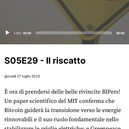
Audio
1.00x
00:00
00:00
Player
S05E29 - Il riscatto
giovedì 27 luglio 2023
È ora di prendersi delle belle rivincite BIPers!
Un paper scientifico del MIT conferma che
Bitcoin guiderà la transizione verso le energie
rinnovabili e il suo ruolo fondamentale nello
stabilizzare le griglie elettriche: e Greenpeace