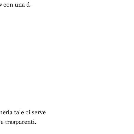
w con una d-
erla tale ci serve
 e trasparenti.