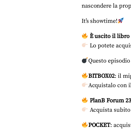
nascondere la prop
It’s showtime!
È uscito il libr
Lo potete acqui
Questo episodio
BITBOX02
: il m
Acquistalo con i
PlanB Forum 2
Acquista subito i
POCKET
: acqui