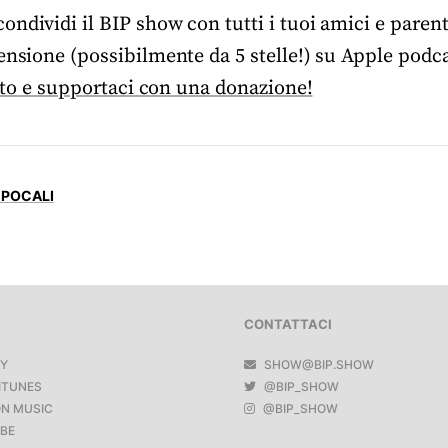
ndividi il BIP show con tutti i tuoi amici e parent
ensione (possibilmente da 5 stelle!) su Apple podca
ito e supportaci con una donazione!
EPOCALI
CONTATTACI
FY
SHOW@BIP.SHOW
ITUNES
@BIP_SHOW
N MUSIC
@BIP_SHOW
BE