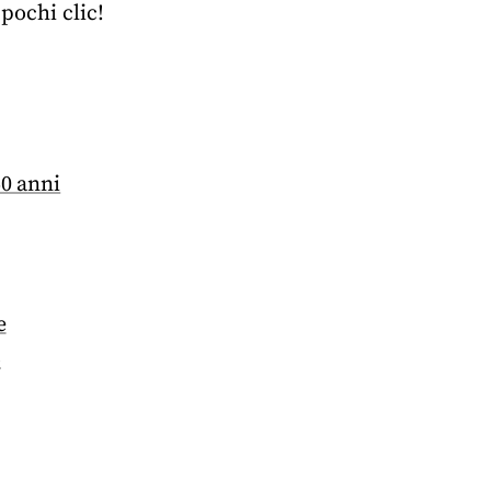
pochi clic!
50 anni
e
o