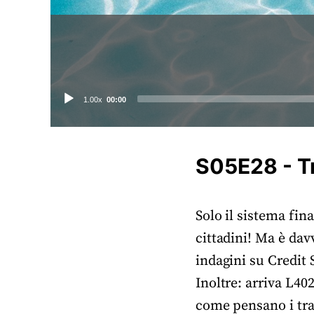
Audio
1.00x
00:00
Player
S05E28 - T
Solo il sistema fina
cittadini! Ma è dav
indagini su Credit 
Inoltre: arriva L402
come pensano i trad