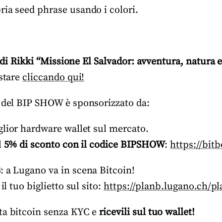
ria seed phrase usando i colori.
o di Rikki “Missione El Salvador: avventura, natura e
stare
cliccando qui!
 del BIP SHOW è sponsorizzato da:
iglior hardware wallet sul mercato.
l
5% di sconto con il codice BIPSHOW
:
https://bit
3
: a Lugano va in scena Bitcoin!
l tuo biglietto sul sito:
https://planb.lugano.ch/p
sta bitcoin senza KYC e
ricevili sul tuo wallet!