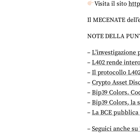
Visita il sito
http
Il MECENATE dell’
NOTE DELLA PUN
–
L’investigazione 
–
L402 rende intero
–
Il protocollo L4
–
Crypto Asset Dis
–
Bip39 Colors. Cod
–
Bip39 Colors, la
–
La BCE pubblica i
–
Seguici anche su