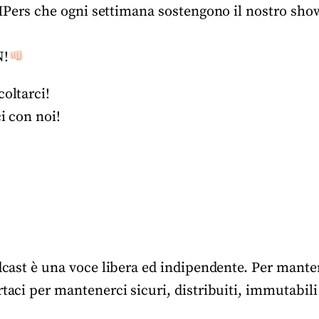
 BIPers che ogni settimana sostengono il nostro sho
N!
coltarci!
ci con noi!
odcast è una voce libera ed indipendente. Per manten
rtaci per mantenerci sicuri, distribuiti, immutabili