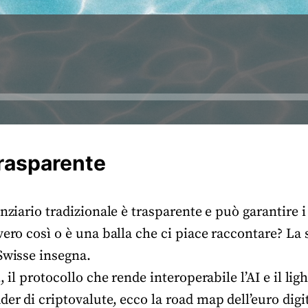
rasparente
nziario tradizionale è trasparente e può garantire i di
vero così o è una balla che ci piace raccontare? La s
Swisse insegna.
, il protocollo che rende interoperabile l’AI e il li
er di criptovalute, ecco la road map dell’euro digi