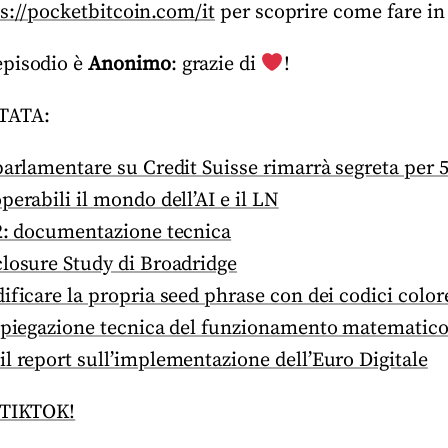
s://pocketbitcoin.com/it
per scoprire come fare in 
episodio è
Anonimo
: grazie di
!
TATA:
parlamentare su Credit Suisse rimarrà segreta per 
perabili il mondo dell’AI e il LN
02: documentazione tecnica
closure Study di Broadridge
ificare la propria seed phrase con dei codici color
 spiegazione tecnica del funzionamento matematic
l report sull’implementazione dell’Euro Digitale
 TIKTOK!