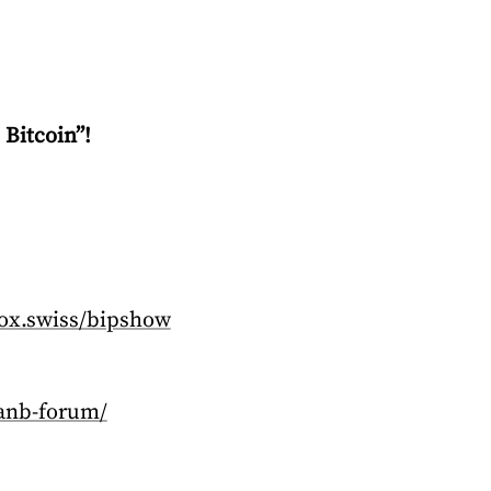
 Bitcoin”!
box.swiss/bipshow
lanb-forum/