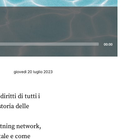
00:00
giovedì 20 luglio 2023
ritti di tutti i
toria delle
ghtning network,
tale e come