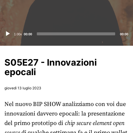
Audio
1.00x
00:00
00:00
Player
S05E27 - Innovazioni
epocali
giovedì 13 luglio 2023
Nel nuovo BIP SHOW analizziamo con voi due
innovazioni davvero epocali: la presentazione
del primo prototipo di
chip secure element open
source
di qualche settimana fa e il primo wallet