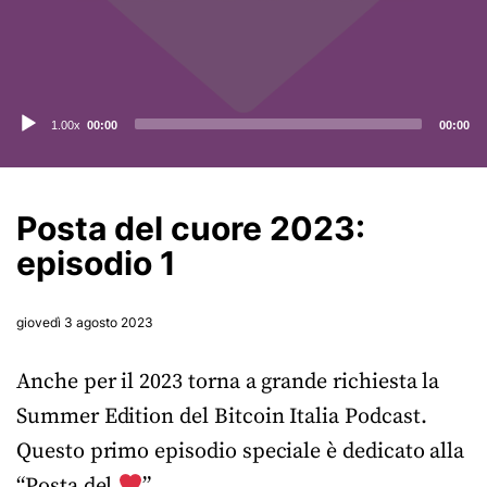
Audio
1.00x
00:00
00:00
Player
Posta del cuore 2023:
episodio 1
giovedì 3 agosto 2023
Anche per il 2023 torna a grande richiesta la
Summer Edition del Bitcoin Italia Podcast.
Questo primo episodio speciale è dedicato alla
“Posta del
”.