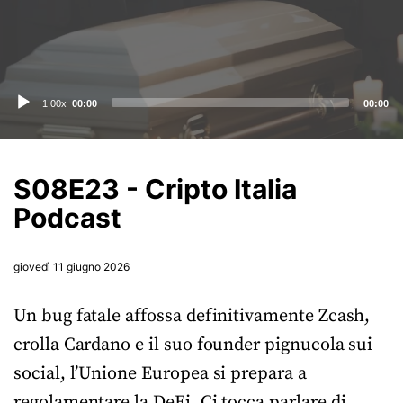
Audio
1.00x
00:00
00:00
Player
S08E23 - Cripto Italia
Podcast
giovedì 11 giugno 2026
Un bug fatale affossa definitivamente Zcash,
crolla Cardano e il suo founder pignucola sui
social, l’Unione Europea si prepara a
regolamentare la DeFi. Ci tocca parlare di