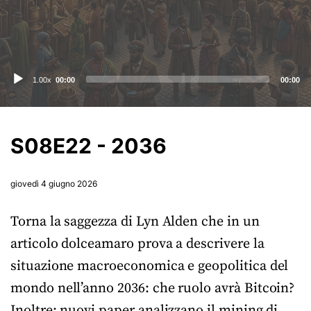
Audio
1.00x
00:00
00:00
Player
S08E22 - 2036
giovedì 4 giugno 2026
Torna la saggezza di Lyn Alden che in un
articolo dolceamaro prova a descrivere la
situazione macroeconomica e geopolitica del
mondo nell’anno 2036: che ruolo avrà Bitcoin?
Inoltre: nuovi paper analizzano il mining di