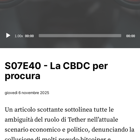
Audio
1.00x
00:00
00:00
Player
S07E40 - La CBDC per
procura
giovedì 6 novembre 2025
Un articolo scottante sottolinea tutte le
ambiguità del ruolo di Tether nell’attuale
scenario economico e politico, denunciando la
collusione di molti pseudo-bitcoiner e