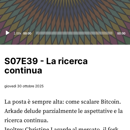
Audio
1.00x
00:00
00:00
Player
S07E39 - La ricerca
continua
giovedì 30 ottobre 2025
La posta è sempre alta: come scalare Bitcoin.
Arkade delude parzialmente le aspettative e la
ricerca continua.
Inoltre: Christine Lagarde al mercato, il fork