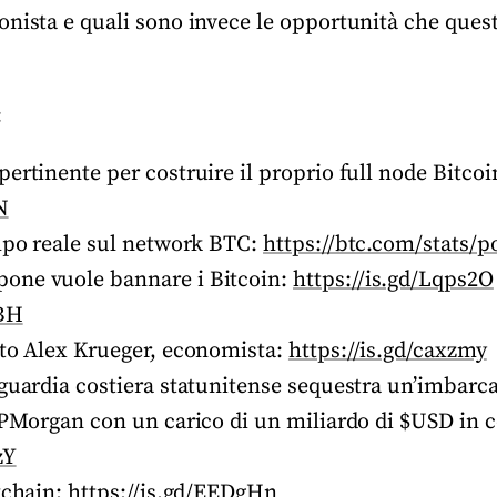
onista e quali sono invece le opportunità che ques
:
ertinente per costruire il proprio full node Bitcoi
N
empo reale sul network BTC:
https://btc.com/stats/p
one vuole bannare i Bitcoin:
https://is.gd/Lqps2O
1BH
ito Alex Krueger, economista:
https://is.gd/caxzmy
 guardia costiera statunitense sequestra un’imbarc
 JPMorgan con un carico di un miliardo di $USD in 
zY
kchain:
https://is.gd/EEDgHn