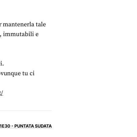
er mantenerla tale
i, immutabili e
i.
ovunque tu ci
t/
1E30 - PUNTATA SUDATA