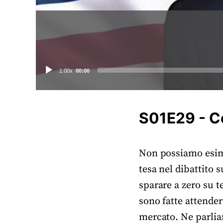
Audio
1.00x
00:00
Player
S01E29 - C
Non possiamo esimer
tesa nel dibattito s
sparare a zero su t
sono fatte attender
mercato. Ne parliam