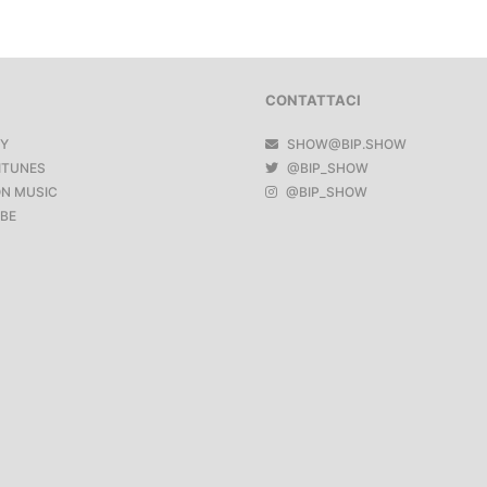
CONTATTACI
FY
SHOW@BIP.SHOW
ITUNES
@BIP_SHOW
N MUSIC
@BIP_SHOW
BE