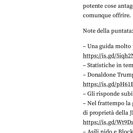
potente cose antag
comunque offrire.
Note della puntata
– Una guida molto p
https://is.gd/5iqh2
– Statistiche in t
– Donaldone Trump
https://is.gd/pH6
– Gli risponde sub
– Nel frattempo la
di proprietà della
https://is.gd/Wt9D
– Asili nido e Bloc