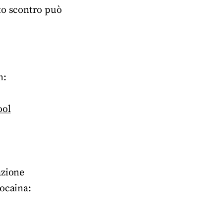
to scontro può
n:
ool
azione
cocaina: