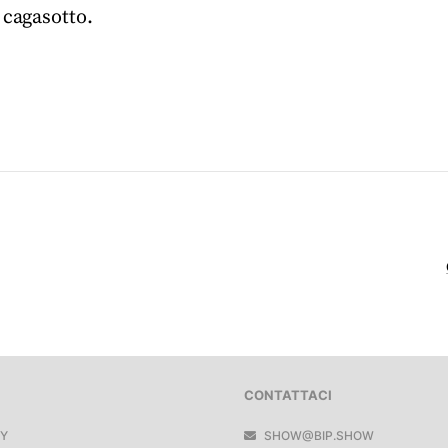
 cagasotto.
CONTATTACI
FY
SHOW@BIP.SHOW