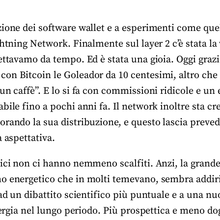
ione dei software wallet e a esperimenti come quell
ghtning Network. Finalmente sul layer 2 c’è stata la 
ettavamo da tempo. Ed è stata una gioia. Oggi grazi
on Bitcoin le Goleador da 10 centesimi, altro che 
un caffè”. E lo si fa con commissioni ridicole e un
bile fino a pochi anni fa. Il network inoltre sta c
rando la sua distribuzione, e questo lascia preved
a aspettativa.
tici non ci hanno nemmeno scalfiti. Anzi, la grande
o energetico che in molti temevano, sembra addiri
 ad un dibattito scientifico più puntuale e a una n
energia nel lungo periodo. Più prospettica e meno d