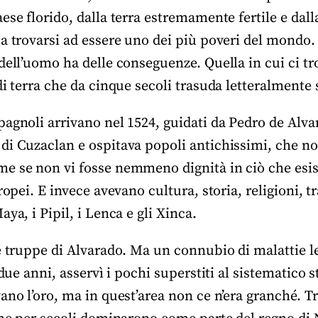
ese florido, dalla terra estremamente fertile e dall
a trovarsi ad essere uno dei più poveri del mondo.
dell’uomo ha delle conseguenze. Quella in cui ci t
di terra che da cinque secoli trasuda letteralmente
agnoli arrivano nel 1524, guidati da Pedro de Alvar
di Cuzaclan e ospitava popoli antichissimi, che 
e se non vi fosse nemmeno dignità in ciò che esi
ropei. E invece avevano cultura, storia, religioni, t
aya, i Pipil, i Lenca e gli Xinca.
e truppe di Alvarado. Ma un connubio di malattie le
 due anni, asservì i pochi superstiti al sistematico 
ano l’oro, ma in quest’area non ce n’era granché. 