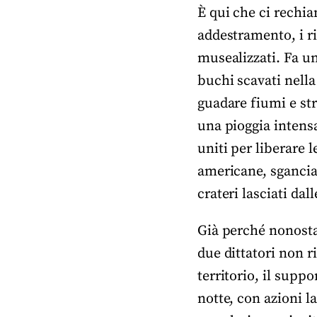
È qui che ci rechia
addestramento, i rifu
musealizzati. Fa un
buchi scavati nella 
guadare fiumi e str
una pioggia intensa
uniti per liberare 
americane, sgancia
crateri lasciati dal
Già perché nonosta
due dittatori non 
territorio, il suppo
notte, con azioni l