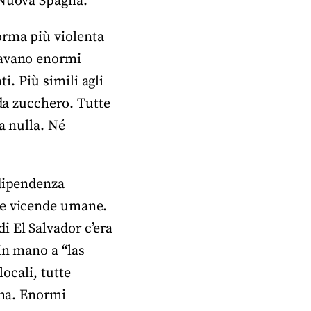
i Nuova Spagna.
orma più violenta
lavano enormi
i. Più simili agli
 da zucchero. Tutte
a nulla. Né
ndipendenza
le vicende umane.
i El Salvador c’era
in mano a “las
locali, tutte
ima. Enormi