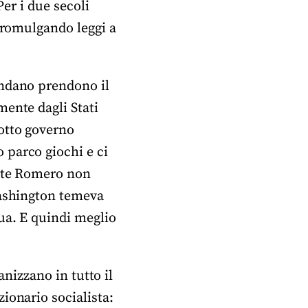
Per i due secoli
 promulgando leggi a
endano prendono il
ente dagli Stati
otto governo
 parco giochi e ci
ente Romero non
Washington temeva
ua. E quindi meglio
anizzano in tutto il
ionario socialista: