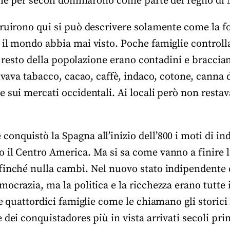
 che per secoli dominarono come parte del regno d
truirono qui si può descrivere solamente come la f
 il mondo abbia mai visto. Poche famiglie control
Il resto della popolazione erano contadini e bracciant
tivava tabacco, cacao, caffè, indaco, cotone, canna
 sui mercati occidentali. Ai locali però non restav
onquistò la Spagna all’inizio dell’800 i moti di i
 il Centro America. Ma si sa come vanno a finire 
finché nulla cambi. Nel nuovo stato indipendente d
ocrazia, ma la politica e la ricchezza erano tutte 
e quattordici famiglie come le chiamano gli storici 
 dei conquistadores più in vista arrivati secoli pr