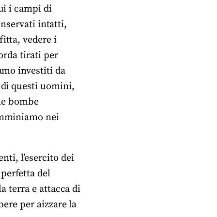
ui i campi di
onservati intatti,
itta, vedere i
orda tirati per
amo investiti da
 di questi uomini,
elle bombe
camminiamo nei
i, l’esercito dei
perfetta del
a terra e attacca di
bere per aizzare la