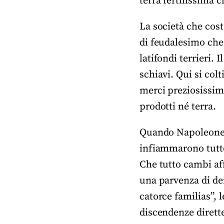
terra fertilissima
La società che cos
di feudalesimo che
latifondi terrieri. 
schiavi. Qui si col
merci preziosissime
prodotti né terra.
Quando Napoleone c
infiammarono tutto
Che tutto cambi af
una parvenza di dem
catorce familias”, l
discendenze dirette