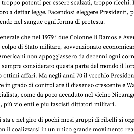
, troppo potenti per essere scalzati, troppo ricchi. 
oro a dettar legge. Facendosi eleggere Presidenti,
mendo nel sangue ogni forma di protesta.
generale che nel 1979 i due Colonnelli Ramos e Av
n colpo di Stato militare, sovvenzionato economicam
 Americani non appoggiassero da decenni ogni corr
sempre considerato questa parte del mondo il loro
 ottimi affari. Ma negli anni 70 il vecchio Presid
e in grado di controllare il dissenso crescente e 
cialista, come da poco accaduto nel vicino Nicarag
, più violenti e più fascisti dittatori militari.
sta e nel giro di pochi mesi gruppi di ribelli si org
n il coalizzarsi in un unico grande movimento reaz