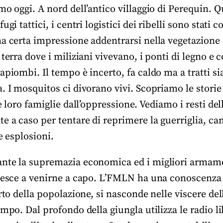
mo oggi. A nord dell’antico villaggio di Perequin. Q
gi tattici, i centri logistici dei ribelli sono stati c
a certa impressione addentrarsi nella vegetazione f
terra dove i miliziani vivevano, i ponti di legno e c
apiombi. Il tempo è incerto, fa caldo ma a tratti si
. I mosquitos ci divorano vivi. Scopriamo le storie
le loro famiglie dall’oppressione. Vediamo i resti d
te a caso per tentare di reprimere la guerriglia, 
le esplosioni.
nte la supremazia economica ed i migliori armament
riesce a venirne a capo. L’FMLN ha una conoscenza 
rto della popolazione, si nasconde nelle viscere dell
ampo. Dal profondo della giungla utilizza le radio li