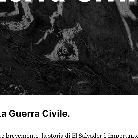
La Guerra Civile.
e brevemente, la storia di El Salvador è important