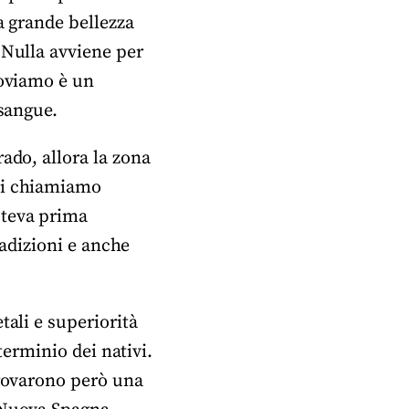
a grande bellezza
 Nulla avviene per
roviamo è un
 sangue.
ado, allora la zona
noi chiamiamo
steva prima
radizioni e anche
tali e superiorità
sterminio dei nativi.
Trovarono però una