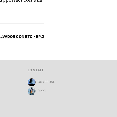
upportaci con una
ALVADOR CON BTC - EP.2
LO STAFF
GUYBRUSH
RIKKI