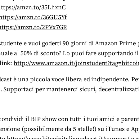
https://amzn.to/35LhxnC
https://amzn.to/36GU5Yf
https://amzn.to/2PVx7GR
studente e vuoi goderti 90 giorni di Amazon Prime g
ale al 50% di sconto? Lo puoi fare supportando i
link:
http://www.amazon.it/joinstudent?tag=bitcoin
odcast è una piccola voce libera ed indipendente. P
to. Supportaci per mantenerci sicuri, decentralizzat
ndividi il BIP show con tutti i tuoi amici e parent
ensione (possibilmente da 5 stelle!) su iTunes e A