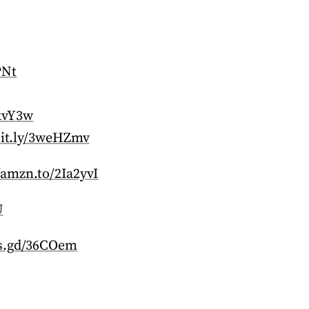
PNt
1kvY3w
bit.ly/3weHZmv
/amzn.to/2Ia2yvI
U
is.gd/36COem