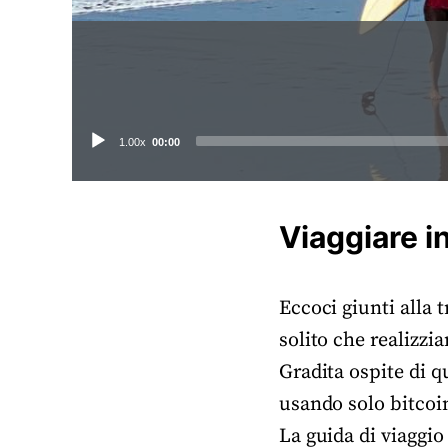
Audio
1.00x
00:00
Player
Viaggiare i
Eccoci giunti alla
solito che realizzi
Gradita ospite di q
usando solo bitcoi
La guida di viaggio 