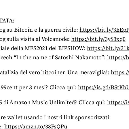
TATA:
og su Bitcoin e la guerra civile:
https://bit.ly/3EEp
og sulla visita al Volcanode:
https://bit.ly/3yS3xq0
ficiale della MES2021 del BIPSHOW:
https://bit.ly/3
 speech “In the name of Satoshi Nakamoto”:
https://
natalizia del vero bitcoiner. Una meraviglia!:
https:/
 99cent per 3 mesi? Clicca qui:
https://is.gd/BStKb
S di Amazon Music Unlimited? Clicca qui:
https://
e wallet usando i nostri link sponsorizzati:
e:
https://amzn.to/38FsQPu