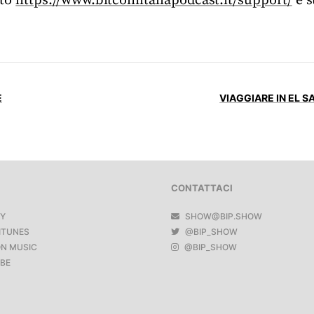
ito
https://www.bitcoinitaliapodcast.it/support/
e s
E
VIAGGIARE IN EL S
CONTATTACI
FY
SHOW@BIP.SHOW
ITUNES
@BIP_SHOW
N MUSIC
@BIP_SHOW
BE