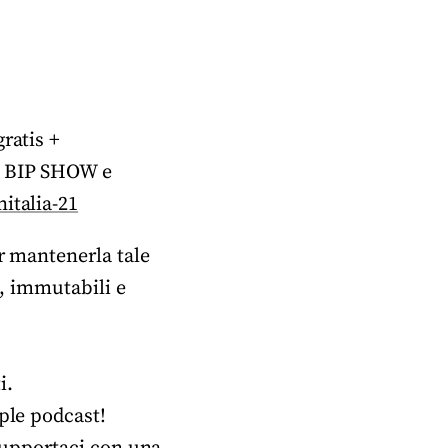
ratis +
l BIP SHOW e
italia-21
er mantenerla tale
i, immutabili e
i.
pple podcast!