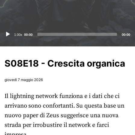
Audio
1.00x
00:00
00:00
Player
S08E18 - Crescita organica
giovedì 7 maggio 2026
Il lightning network funziona e i dati che ci
arrivano sono confortanti. Su questa base un
nuovo paper di Zeus suggerisce una nuova
strada per irrobustire il network e farci
impresa.