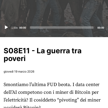
Audio
1.00x
00:00
00:00
Player
S08E11 - La guerra tra
poveri
giovedì 19 marzo 2026
Smontiamo l’ultima FUD beota. I data center
dell’AI competono con i miner di Bitcoin per
l’elettricità? Il cosiddetto “pivoting” dei miner
ucciderà Bitcoin?