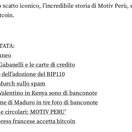
scatto iconico, l’incredibile storia di Motiv Perù,
tcoin.
TATA:
uneo
banelli e le carte di credito
o dell’adozione del BIP110
 Murch sullo spam
 Valentino in Kenya sono di banconote
ime di Maduro in tre foto di banconote
ie circolari: MOTIV PERU’
ress francese accetta bitcoin