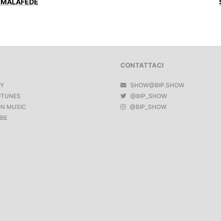
O MALAFEDE
CONTATTACI
FY
SHOW@BIP.SHOW
ITUNES
@BIP_SHOW
N MUSIC
@BIP_SHOW
BE