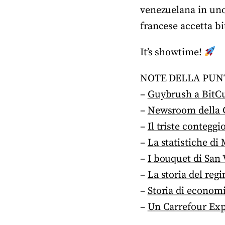
venezuelana in uno 
francese accetta bi
It’s showtime!
NOTE DELLA PUN
–
Guybrush a BitC
–
Newsroom della Ga
–
Il triste conteggi
–
La statistiche di
–
I bouquet di San
–
La storia del reg
–
Storia di econom
–
Un Carrefour Exp