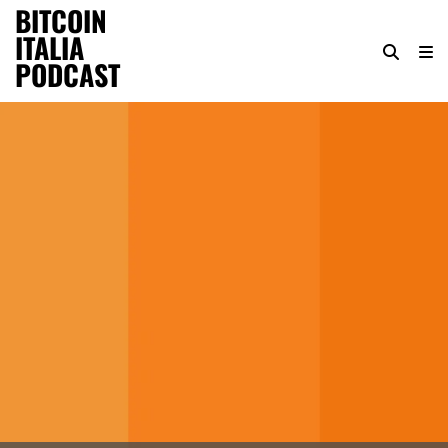
BITCOIN
ITALIA
PODCAST