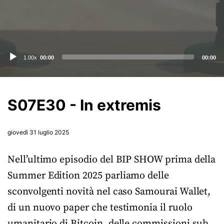
Audio
1.00x
00:00
00:00
Player
S07E30 - In extremis
giovedì 31 luglio 2025
Nell’ultimo episodio del BIP SHOW prima della
Summer Edition 2025 parliamo delle
sconvolgenti novità nel caso Samourai Wallet,
di un nuovo paper che testimonia il ruolo
umanitario di Bitcoin, delle commissioni sub