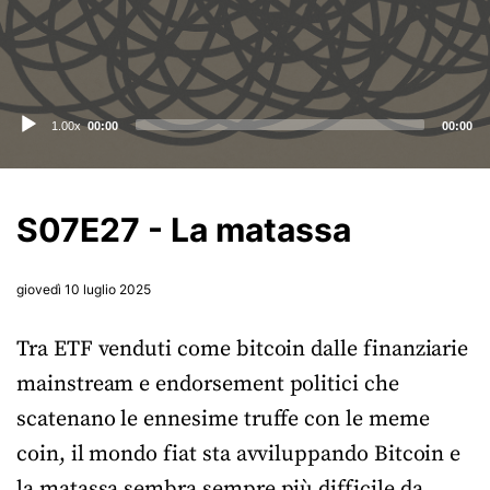
Audio
1.00x
00:00
00:00
Player
S07E27 - La matassa
giovedì 10 luglio 2025
Tra ETF venduti come bitcoin dalle finanziarie
mainstream e endorsement politici che
scatenano le ennesime truffe con le meme
coin, il mondo fiat sta avviluppando Bitcoin e
la matassa sembra sempre più difficile da