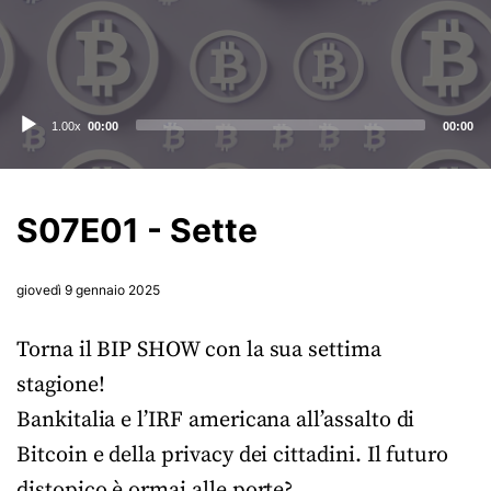
Audio
1.00x
00:00
00:00
Player
S07E01 - Sette
giovedì 9 gennaio 2025
Torna il BIP SHOW con la sua settima
stagione!
Bankitalia e l’IRF americana all’assalto di
Bitcoin e della privacy dei cittadini. Il futuro
distopico è ormai alle porte?