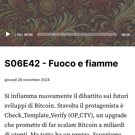
Audio
1.00x
00:00
00:00
Player
S06E42 - Fuoco e fiamme
giovedì 28 novembre 2024
Si infiamma nuovamente il dibattito sui futuri
sviluppi di Bitcoin. Stavolta il protagonista è
Check_Template_Verify (OP_CTV), un upgrade
che promette di far scalare Bitcoin a miliardi
di utenti. Ma tutto ha un prezzo. Scopriamo