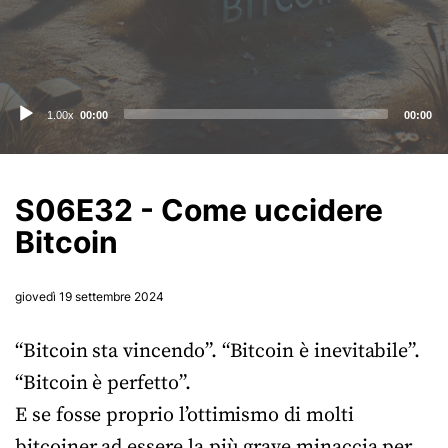
Audio
1.00x
00:00
00:00
Player
S06E32 - Come uccidere
Bitcoin
giovedì 19 settembre 2024
“Bitcoin sta vincendo”. “Bitcoin è inevitabile”.
“Bitcoin è perfetto”.
E se fosse proprio l’ottimismo di molti
bitcoiner ad essere la più grave minaccia per