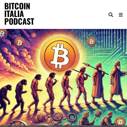
BITCOIN
ITALIA
PODCAST