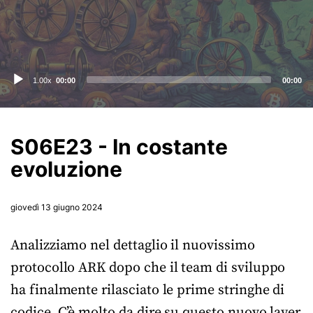
Audio
1.00x
00:00
00:00
Player
S06E23 - In costante
evoluzione
giovedì 13 giugno 2024
Analizziamo nel dettaglio il nuovissimo
protocollo ARK dopo che il team di sviluppo
ha finalmente rilasciato le prime stringhe di
codice. C’è molto da dire su questo nuovo layer