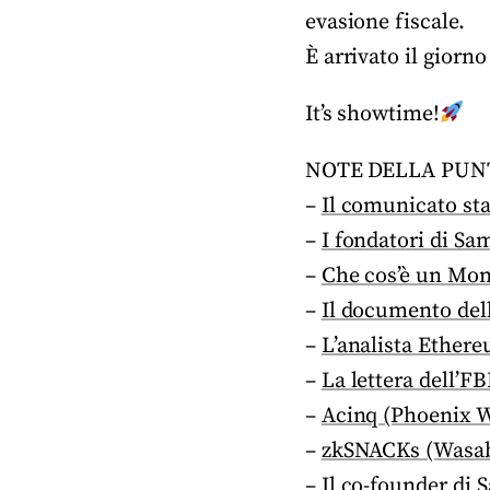
evasione fiscale.
È arrivato il giorno
It’s showtime!
NOTE DELLA PUN
–
Il comunicato st
–
I fondatori di Sa
–
Che cos’è un Mon
–
Il documento del
–
L’analista Ether
–
La lettera dell’F
–
Acinq (Phoenix Wa
–
zkSNACKs (Wasabi
–
Il co-founder di 