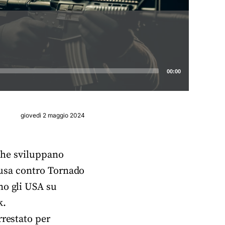
00:00
giovedì 2 maggio 2024
 che sviluppano
ccusa contro Tornado
no gli USA su
k.
rrestato per