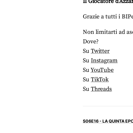
Il Giocatore d’Azza
Grazie a tutti i B
Non limitarti ad asc
Dove?
Su
Twitter
Su
Instagram
Su
YouTube
Su
TikTok
Su
Threads
S06E16 - LA QUINTA EP