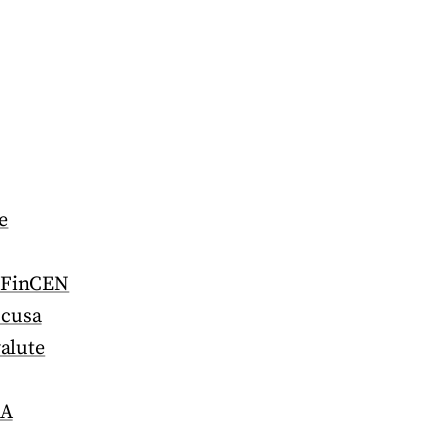
e
e FinCEN
ccusa
valute
SA