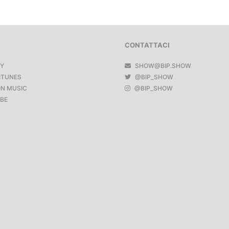
CONTATTACI
FY
SHOW@BIP.SHOW
ITUNES
@BIP_SHOW
N MUSIC
@BIP_SHOW
BE