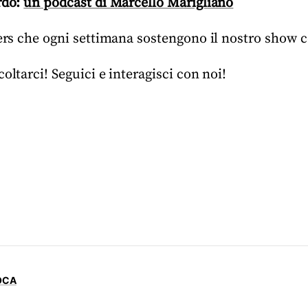
rdo:
un podcast di Marcello Marigliano
IPers che ogni settimana sostengono il nostro show
oltarci! Seguici e interagisci con noi!
OCA