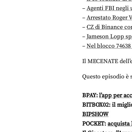
–
Agenti FBI negli u
–
Arrestato Roger V
–
CZ di Binance co
–
Jameson Lopp spi
–
Nel blocco 74638 
Il MECENATE dell’
Questo episodio è 
BPAY:
l’app per ac
BITBOX02: il migli
BIPSHOW
POCKET:
acquista 