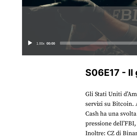
Audio
1.00x
00:00
Player
S06E17 - Il 
Gli Stati Uniti d’A
servizi su Bitcoin.
Cash ha una svolta
pressione dell’FBI,
Inoltre: CZ di Bina