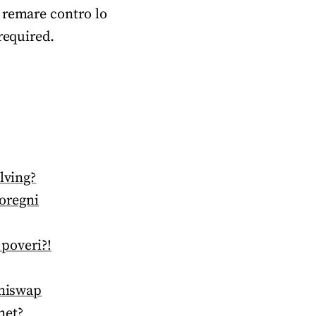
 remare contro lo
required.
lving?
doregni
 poveri?!
Uniswap
net?