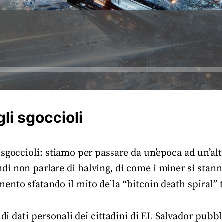
li sgoccioli
sgoccioli: stiamo per passare da un’epoca ad un’alt
i non parlare di halving, di come i miner si stan
nto sfatando il mito della “bitcoin death spiral” t
 di dati personali dei cittadini di EL Salvador pubbli