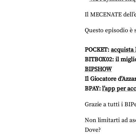
Il MECENATE dell’
Questo episodio è 
POCKET:
acquista 
BITBOX02: il migli
BIPSHOW
Il Giocatore d’Azza
BPAY:
l’app per ac
Grazie a tutti i B
Non limitarti ad asc
Dove?