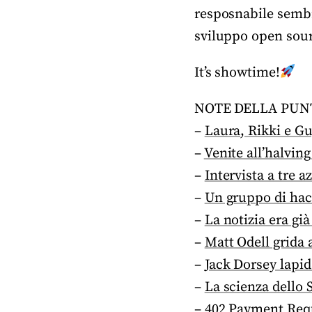
resposnabile sembr
sviluppo open sourc
It’s showtime!
NOTE DELLA PUN
–
Laura, Rikki e Gu
–
Venite all’halving
–
Intervista a tre 
–
Un gruppo di hack
–
La notizia era già
–
Matt Odell grida 
–
Jack Dorsey lapid
–
La scienza dello 
–
402 Payment Requi