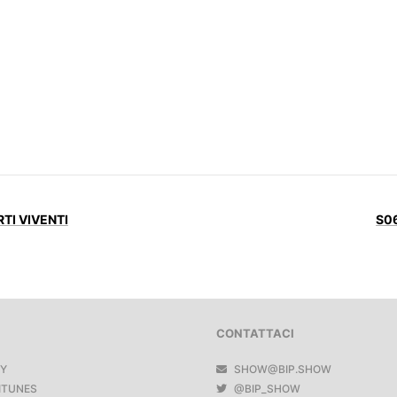
RTI VIVENTI
S0
CONTATTACI
FY
SHOW@BIP.SHOW
ITUNES
@BIP_SHOW