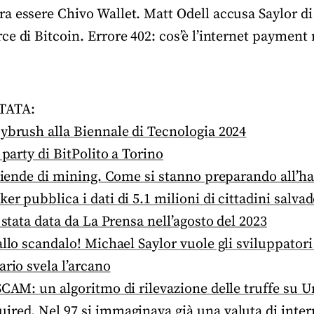
a essere Chivo Wallet. Matt Odell accusa Saylor di
e di Bitcoin. Errore 402: cos’è l’internet payment 
TATA:
ybrush alla Biennale di Tecnologia 2024
 party di BitPolito a Torino
aziende di mining. Come si stanno preparando all’ha
er pubblica i dati di 5.1 milioni di cittadini salva
 stata data da La Prensa nell’agosto del 2023
allo scandalo! Michael Saylor vuole gli sviluppatori
ario svela l’arcano
SCAM: un algoritmo di rilevazione delle truffe su 
red. Nel 97 si immaginava già una valuta di inter