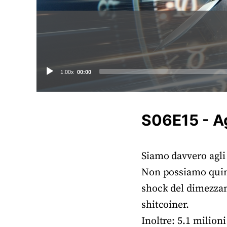
Audio
1.00x
00:00
Player
S06E15 - Ag
Siamo davvero agli 
Non possiamo quind
shock del dimezzame
shitcoiner.
Inoltre: 5.1 milioni