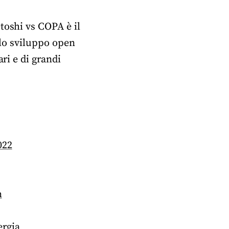
toshi vs COPA è il
llo sviluppo open
ri e di grandi
022
n
ergia