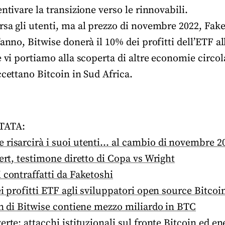
entivare la transizione verso le rinnovabili.
sa gli utenti, ma al prezzo di novembre 2022, Fake
’anno, Bitwise donerà il 10% dei profitti dell’ETF a
e vi portiamo alla scoperta di altre economie circola
ccettano Bitcoin in Sud Africa.
TATA:
 risarcirà i suoi utenti… al cambio di novembre 2
bert, testimone diretto di Copa vs Wright
 contraffatti da Faketoshi
ei profitti ETF agli sviluppatori open source Bitcoi
in di Bitwise contiene mezzo miliardo in BTC
rte: attacchi istituzionali sul fronte Bitcoin ed en