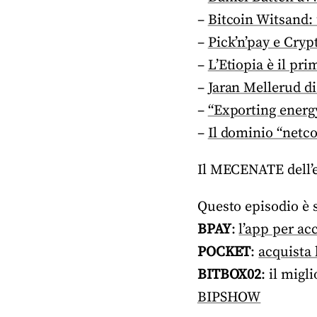
–
Bitcoin Witsand: 
–
Pick’n’pay e Cryp
–
L’Etiopia è il pr
–
Jaran Mellerud di
–
“Exporting energy
–
Il dominio “netco
Il MECENATE dell’
Questo episodio è 
BPAY
:
l’app per ac
POCKET
:
acquista 
BITBOX02
: il migl
BIPSHOW