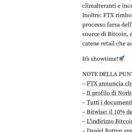
climalteranti e inc
Inoltre: FTX rimbor
processo farsa dell
source di Bitcoin, 
catene retail che a
It’s showtime!
NOTE DELLA PUN
–
FTX annuncia che
–
Il profilo di Nor
–
Tutti i documenti
–
Bitwise: il 10% d
–
L’indirizzo Bitco
–
Daniel Batten avve