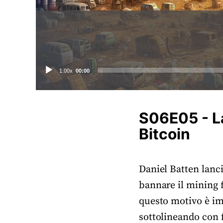
Audio
1.00x
00:00
Player
S06E05 - La
Bitcoin
Daniel Batten lanci
bannare il mining f
questo motivo è im
sottolineando con f