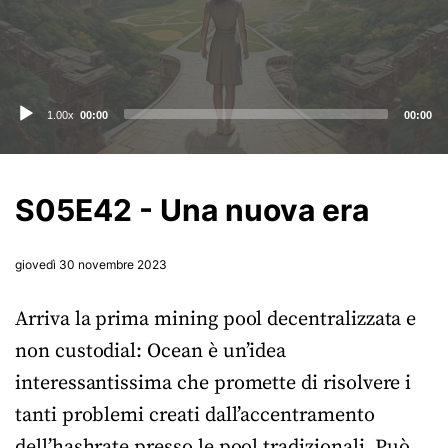
Audio
1.00x
00:00
00:00
Player
S05E42 - Una nuova era
giovedì 30 novembre 2023
Arriva la prima mining pool decentralizzata e
non custodial: Ocean è un’idea
interessantissima che promette di risolvere i
tanti problemi creati dall’accentramento
dell’hashrate presso le pool tradizionali. Può