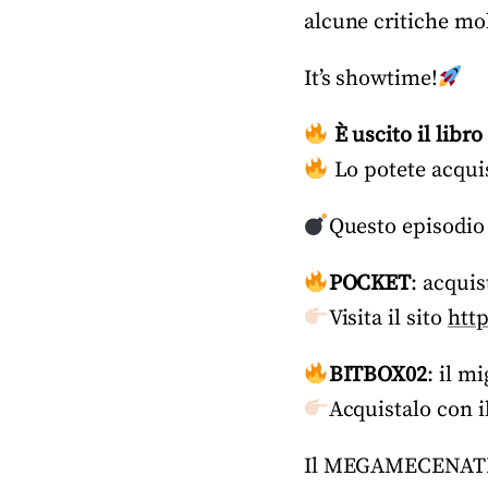
alcune critiche mol
It’s showtime!
È uscito il libr
Lo potete acqui
Questo episodio
POCKET
: acqui
Visita il sito
http
BITBOX02
: il m
Acquistalo con i
Il MEGAMECENATE 