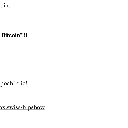
coin.
 Bitcoin”!!!
pochi clic!
box.swiss/bipshow