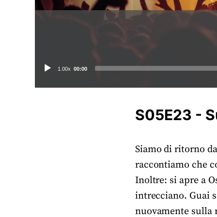
Audio
1.00x
00:00
Player
S05E23 - Su
Siamo di ritorno d
raccontiamo che co
Inoltre: si apre a 
intrecciano. Guai 
nuovamente sulla r