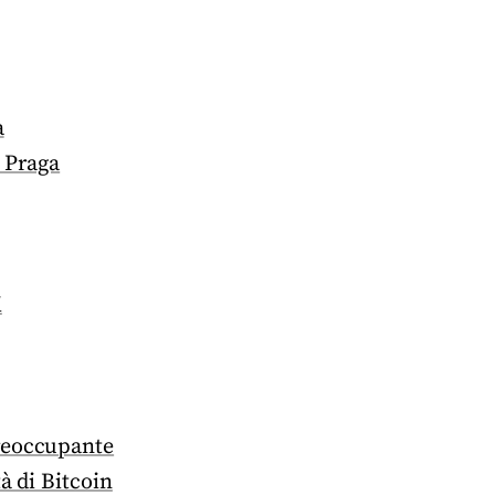
a
i Praga
i
preoccupante
à di Bitcoin