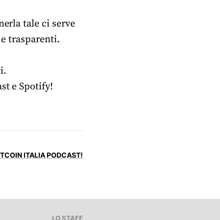
erla tale ci serve
 e trasparenti.
i.
st e Spotify!
TCOIN ITALIA PODCAST!
LO STAFF