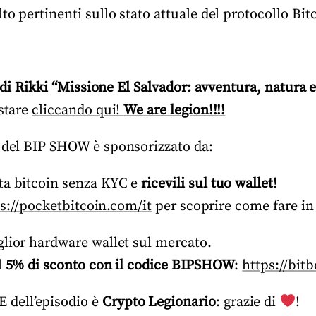
to pertinenti sullo stato attuale del protocollo Bit
o di Rikki “Missione El Salvador: avventura, natura e
stare
cliccando qui!
We are legion!!!!
 del BIP SHOW è sponsorizzato da:
sta bitcoin senza KYC e
ricevili sul tuo wallet!
s://pocketbitcoin.com/it
per scoprire come fare in 
iglior hardware wallet sul mercato.
l
5% di sconto con il codice BIPSHOW
:
https://bit
dell’episodio è
Crypto Legionario
: grazie di
!