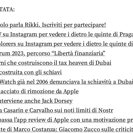
TATA:
lo parla Rikki. Iscriviti per partecipare!
su Instagram per vedere i dietro le quinte di Prag
lorers su Instagram per vedere i dietro le quinte d
um 2023, percorso “Libertà finanziaria”
ni che costruiscono il tax heaven di Dubai
ostruita con gli schiavi
atch già nel 2006 denunciava la schiavitù a Duba
cciato di rimozione da Apple
nterviene anche Jack Dorsey
a Casarin e Carvalho sui noti limiti di Nostr
passa l’app review di Apple con una motivazione 
ste di Marco Costanza: Giacomo Zucco sulle criticit