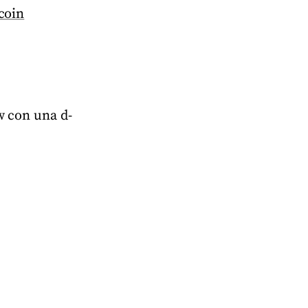
tcoin
w con una d-