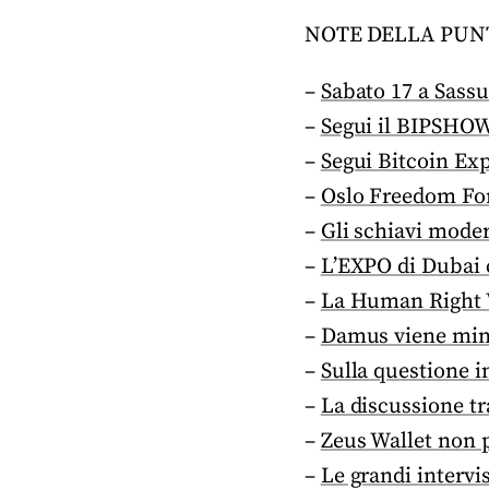
NOTE DELLA PUN
–
Sabato 17 a Sassuo
–
Segui il BIPSHOW 
–
Segui Bitcoin Exp
–
Oslo Freedom For
–
Gli schiavi moder
–
L’EXPO di Dubai c
–
La Human Right W
–
Damus viene mina
–
Sulla questione i
–
La discussione tr
–
Zeus Wallet non 
–
Le grandi intervi