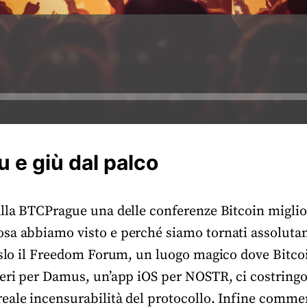
 e giù dal palco
alla BTCPrague una delle conferenze Bitcoin miglior
sa abbiamo visto e perché siamo tornati assolutam
Oslo il Freedom Forum, un luogo magico dove Bitcoin
seri per Damus, un’app iOS per NOSTR, ci costringo
eale incensurabilità del protocollo. Infine comm