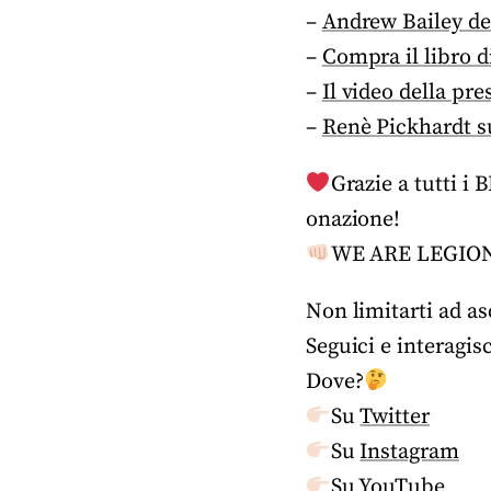
–
Andrew Bailey del
–
Compra il libro d
–
Il video della pre
–
Renè Pickhardt su
Grazie a tutti i
onazione!
WE ARE LEGIO
Non limitarti ad as
Seguici e interagis
Dove?
Su
Twitter
Su
Instagram
Su
YouTube