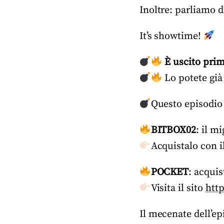
Inoltre: parliamo d
It’s showtime!
È uscito prim
Lo potete già
Questo episodio
BITBOX02
: il m
Acquistalo con i
POCKET
: acqui
Visita il sito
http
Il mecenate dell’ep