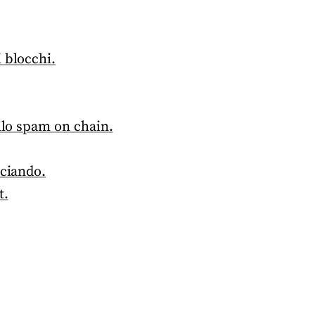
 blocchi.
ullo spam on chain.
nciando.
t.