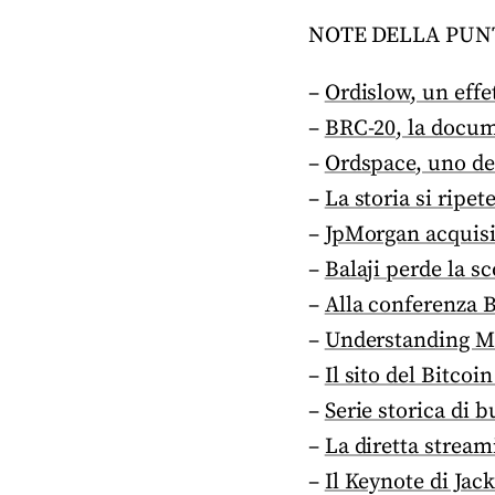
NOTE DELLA PUN
–
Ordislow, un effe
–
BRC-20, la docum
–
Ordspace, uno dei 
–
La storia si ripe
–
JpMorgan acquisis
–
Balaji perde la s
–
Alla conferenza B
–
Understanding Mi
–
Il sito del Bitcoin
–
Serie storica di b
–
La diretta strea
–
Il Keynote di Jac