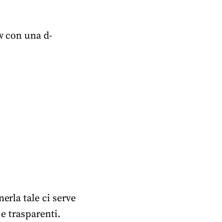
w con una d-
erla tale ci serve
 e trasparenti.