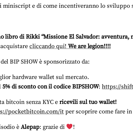
i miniscript e di come incentiveranno lo sviluppo 
o libro di Rikki “Missione El Salvador: avventura, n
 acquistare
cliccando qui!
We are legion!!!!
 del BIP SHOW è sponsorizzato da:
iglior hardware wallet sul mercato.
l
5% di sconto con il codice BIPSHOW
:
https://shi
sta bitcoin senza KYC e
ricevili sul tuo wallet!
s://pocketbitcoin.com/it
per scoprire come fare in 
isodio è
Alepap
: grazie di
!