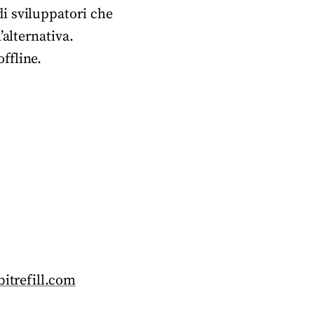
i sviluppatori che
’alternativa.
ffline.
itrefill.com