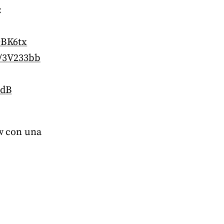
:
3OBK6tx
ly/3V233bb
3dB
ow con una