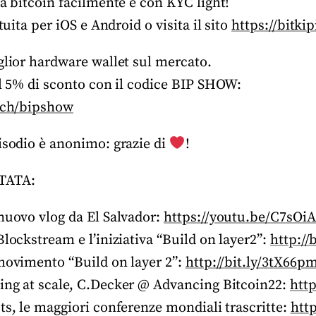
a bitcoin facilmente e con KYC light!
tuita per iOS e Android o visita il sito
https://bitki
lior hardware wallet sul mercato.
l 5% di sconto con il codice BIP SHOW:
o.ch/bipshow
isodio è anonimo: grazie di
!
TATA:
 nuovo vlog da El Salvador:
https://youtu.be/C7sOi
Blockstream e l’iniziativa “Build on layer2”:
http://
 movimento “Build on layer 2”:
http://bit.ly/3tX66p
ing at scale, C.Decker @ Advancing Bitcoin22:
http
ts, le maggiori conferenze mondiali trascritte:
http