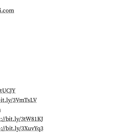
pi.com
AtUCJY
bit.ly/3VmTsLV
m
://bit.ly/3tW81KJ
://bit.ly/3XuvYq3