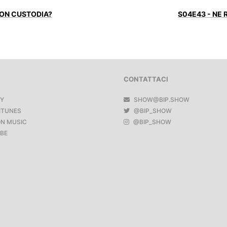
NON CUSTODIA?
S04E43 - NE
CONTATTACI
FY
SHOW@BIP.SHOW
ITUNES
@BIP_SHOW
N MUSIC
@BIP_SHOW
BE