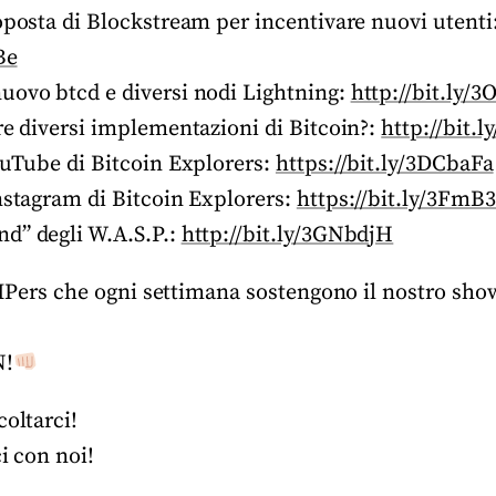
oposta di Blockstream per incentivare nuovi utenti
Be
uovo btcd e diversi nodi Lightning:
http://bit.ly/
re diversi implementazioni di Bitcoin?:
http://bit.
ouTube di Bitcoin Explorers:
https://bit.ly/3DCbaFa
Instagram di Bitcoin Explorers:
https://bit.ly/3FmB
d” degli W.A.S.P.:
http://bit.ly/3GNbdjH
 BIPers che ogni settimana sostengono il nostro sh
N!
coltarci!
ci con noi!