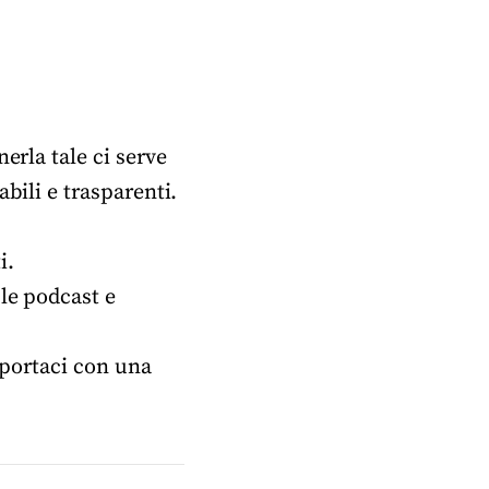
erla tale ci serve
bili e trasparenti.
i.
ple podcast e
portaci con una