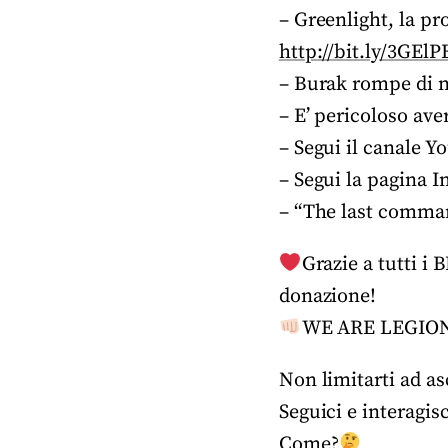
– Greenlight, la pr
http://bit.ly/3GElP
– Burak rompe di n
– E’ pericoloso ave
– Segui il canale Y
– Segui la pagina 
– “The last comman
Grazie a tutti i
donazione!
WE ARE LEGIO
Non limitarti ad as
Seguici e interagis
Come?