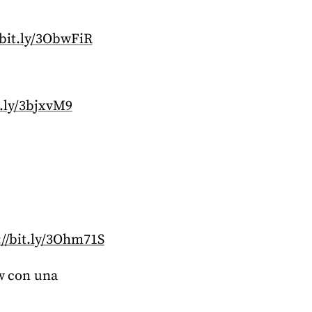
/bit.ly/3ObwFiR
:
t.ly/3bjxvM9
://bit.ly/3Ohm71S
ow con una