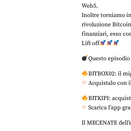
Web5.
Inoltre torniamo i
rivoluzione Bitcoi
finanziari, esso co
Lift off
Questo episodio
BITBOX02: il mig
Acquistalo con i
BITKIPI: acquist
Scarica l’app grat
Il MECENATE dell’e