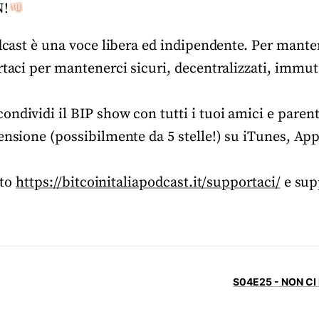
N!
odcast è una voce libera ed indipendente. Per manten
rtaci per mantenerci sicuri, decentralizzati, immuta
ndividi il BIP show con tutti i tuoi amici e parent
ensione (possibilmente da 5 stelle!) su iTunes, Ap
ito
https://bitcoinitaliapodcast.it/supportaci/
e sup
S04E25 - NON CI