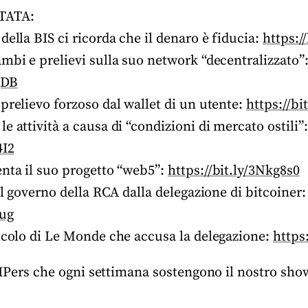
TATA:
della BIS ci ricorda che il denaro è fiducia:
https:/
mbi e prelievi sulla suo network “decentralizzato”
gDB
prelievo forzoso dal wallet di un utente:
https://bi
e attività a causa di “condizioni di mercato ostili”:
4I2
enta il suo progetto “web5”:
https://bit.ly/3Nkg8s0
 al governo della RCA dalla delegazione di bitcoiner:
5ug
ticolo di Le Monde che accusa la delegazione:
https
 BIPers che ogni settimana sostengono il nostro sh