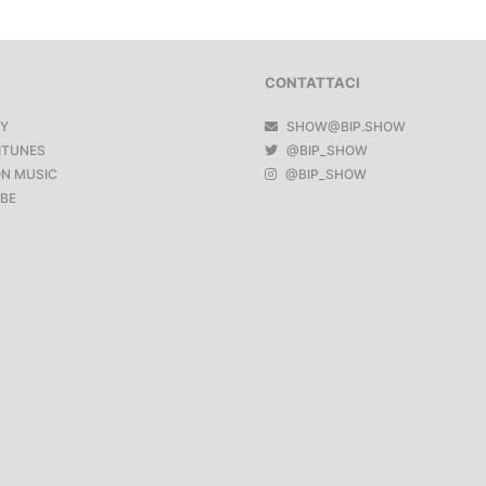
CONTATTACI
FY
SHOW@BIP.SHOW
ITUNES
@BIP_SHOW
N MUSIC
@BIP_SHOW
BE