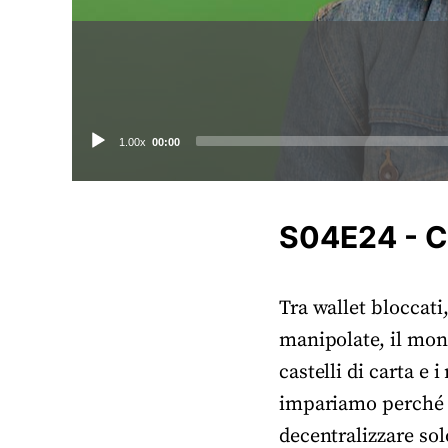
Audio
1.00x
00:00
Player
S04E24 - Ci
Tra wallet bloccati
manipolate, il mond
castelli di carta e
impariamo perché B
decentralizzare sol