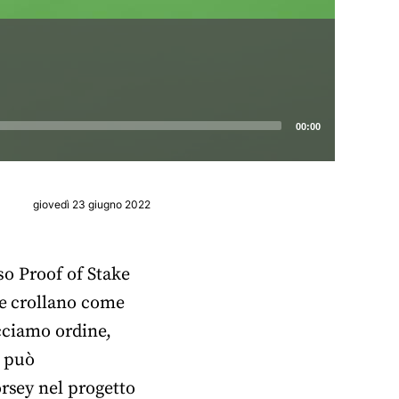
00:00
giovedì 23 giugno 2022
so Proof of Stake
de crollano come
acciamo ordine,
i può
orsey nel progetto