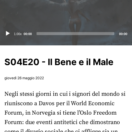
Audio
1.00x
00:00
00:00
Player
S04E20 - Il Bene e il Male
giovedì 26 maggio 2022
Negli stessi giorni in cui i signori del mondo si
riuniscono a Davos per il World Economic
Forum, in Norvegia si tiene l’Oslo Freedom
Forum: due eventi antitetici che dimostrano
come il divario sociale che ci affligge sia un