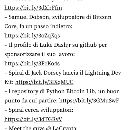
https://bit.ly/3dXbFfm
– Samuel Dobson, sviluppatore di Bitcoin
Core, fa un passo indietro:
https://bit.ly/3oZqXqs
– Il profilo di Luke Dashjr su github per
sponsorizzare il suo lavoro:
https://bit.ly/3FcKo4s
– Spiral di Jack Dorsey lancia il Lightning Dev
Kit:
https://bit.ly/3IXqMUC
– l repository di Python Bitcoin Lib, un buon
punto da cui partire:
https://bit.ly/3GMuSwF
– Spiral cerca sviluppatori:
https://bit.ly/3dTGRvV
– Meet the guys @ LaCrypta: