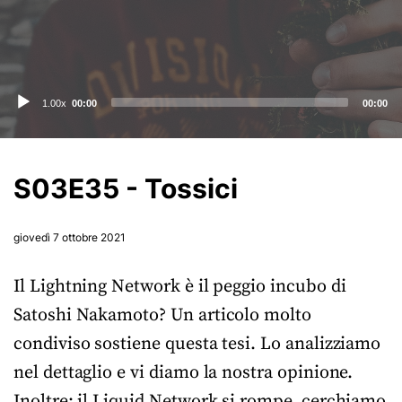
Audio
1.00x
00:00
00:00
Player
S03E35 - Tossici
giovedì 7 ottobre 2021
Il Lightning Network è il peggio incubo di
Satoshi Nakamoto? Un articolo molto
condiviso sostiene questa tesi. Lo analizziamo
nel dettaglio e vi diamo la nostra opinione.
Inoltre: il Liquid Network si rompe, cerchiamo