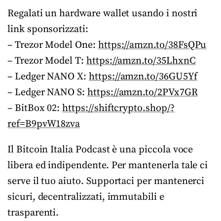
Regalati un hardware wallet usando i nostri
link sponsorizzati:
– Trezor Model One:
https://amzn.to/38FsQPu
– Trezor Model T:
https://amzn.to/35LhxnC
– Ledger NANO X:
https://amzn.to/36GU5Yf
– Ledger NANO S:
https://amzn.to/2PVx7GR
– BitBox 02:
https://shiftcrypto.shop/?
ref=B9pvW18zva
Il Bitcoin Italia Podcast è una piccola voce
libera ed indipendente. Per mantenerla tale ci
serve il tuo aiuto. Supportaci per mantenerci
sicuri, decentralizzati, immutabili e
trasparenti.