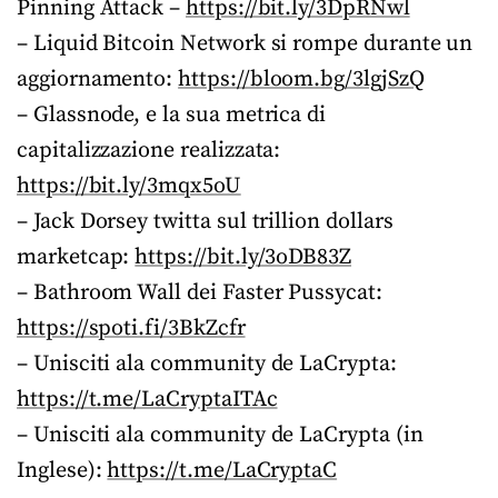
Pinning Attack –
https://bit.ly/3DpRNwl
– Liquid Bitcoin Network si rompe durante un
aggiornamento:
https://bloom.bg/3lgjSzQ
– Glassnode, e la sua metrica di
capitalizzazione realizzata:
https://bit.ly/3mqx5oU
– Jack Dorsey twitta sul trillion dollars
marketcap:
https://bit.ly/3oDB83Z
– Bathroom Wall dei Faster Pussycat:
https://spoti.fi/3BkZcfr
– Unisciti ala community de LaCrypta:
https://t.me/LaCryptaITAc
– Unisciti ala community de LaCrypta (in
Inglese):
https://t.me/LaCryptaC