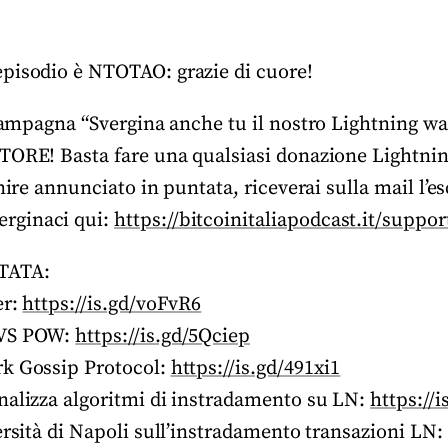
pisodio è NTOTAO: grazie di cuore!
ampagna “Svergina anche tu il nostro Lightning wall
TORE! Basta fare una qualsiasi donazione Lightnin
enire annunciato in puntata, riceverai sulla mail l’
rginaci qui:
https://bitcoinitaliapodcast.it/suppor
TATA:
er:
https://is.gd/voFvR6
 VS POW:
https://is.gd/5Qciep
rk Gossip Protocol:
https://is.gd/491xi1
nalizza algoritmi di instradamento su LN:
https://
ersità di Napoli sull’instradamento transazioni LN: