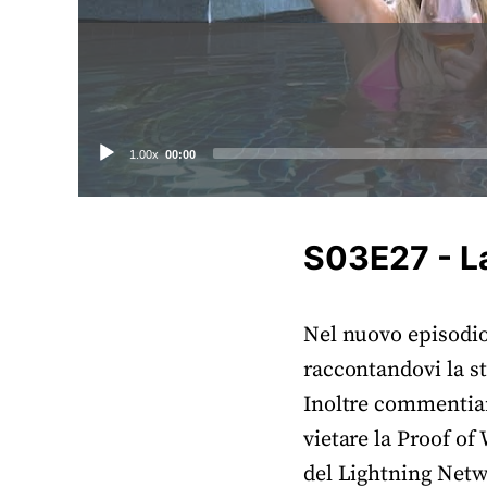
Audio
1.00x
00:00
Player
S03E27 - La
Nel nuovo episodio
raccontandovi la st
Inoltre commentiam
vietare la Proof of
del Lightning Netw