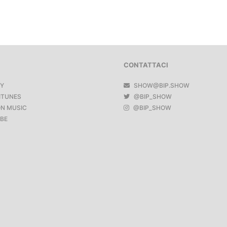
CONTATTACI
FY
SHOW@BIP.SHOW
ITUNES
@BIP_SHOW
N MUSIC
@BIP_SHOW
BE