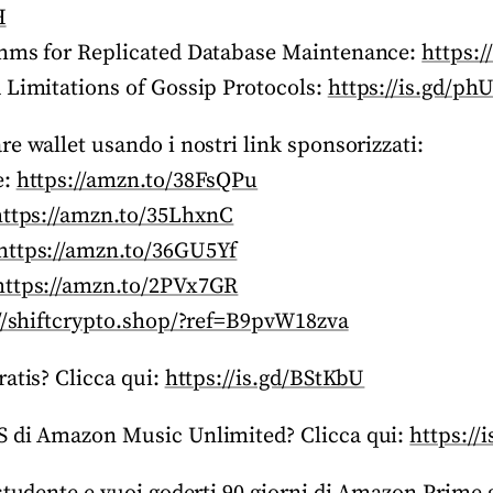
H
thms for Replicated Database Maintenance:
https:
 Limitations of Gossip Protocols:
https://is.gd/ph
e wallet usando i nostri link sponsorizzati:
e:
https://amzn.to/38FsQPu
https://amzn.to/35LhxnC
https://amzn.to/36GU5Yf
https://amzn.to/2PVx7GR
//shiftcrypto.shop/?ref=B9pvW18zva
atis? Clicca qui:
https://is.gd/BStKbU
S di Amazon Music Unlimited? Clicca qui:
https://