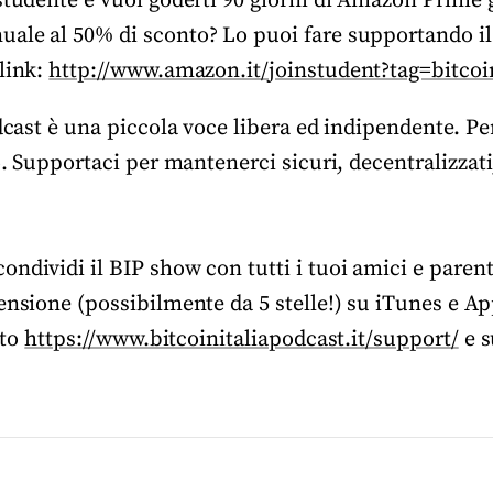
studente e vuoi goderti 90 giorni di Amazon Prime g
ale al 50% di sconto? Lo puoi fare supportando i
link:
http://www.amazon.it/joinstudent?tag=bitcoin
odcast è una piccola voce libera ed indipendente. P
to. Supportaci per mantenerci sicuri, decentralizzat
ndividi il BIP show con tutti i tuoi amici e parent
ensione (possibilmente da 5 stelle!) su iTunes e A
ito
https://www.bitcoinitaliapodcast.it/support/
e s