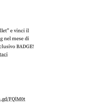
et” e vinci il
g nel mese di
esclusivo BADGE!
taci
is.gd/FQlM0t