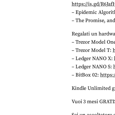
https://is.gd/R6Jaf
– Epidemic Algori
– The Promise, and
Regalati un hardwar
– Trezor Model On
– Trezor Model T:
– Ledger NANO X:
– Ledger NANO S:
– BitBox 02:
https:
Kindle Unlimited gr
Vuoi 3 mesi GRATI