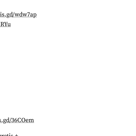
//is.gd/wdw7ap
URYu
is.gd/36COem