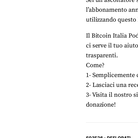
Sei un ascoltatore 
l’abbonamento annu
utilizzando questo 
Il Bitcoin Italia P
ci serve il tuo aiu
trasparenti.
Come?
1- Semplicemente co
2- Lasciaci una rec
3- Visita il nostro s
donazione!
S03E26 - DEFLORATI