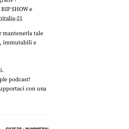
ratis +
l BIP SHOW e
italia-21
er mantenerla tale
i, immutabili e
i.
pple podcast!
upportaci con una
S03E28 - IN MINIERA!