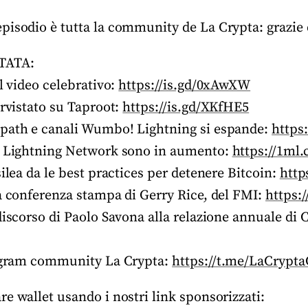
pisodio è tutta la community de La Crypta: grazie d
TATA:
Il video celebrativo:
https://is.gd/0xAwXW
ervistato su Taproot:
https://is.gd/XKfHE5
-path e canali Wumbo! Lightning si espande:
https
i Lightning Network sono in aumento:
https://1ml
silea da le best practices per detenere Bitcoin:
http
la conferenza stampa di Gerry Rice, del FMI:
https:
discorso di Paolo Savona alla relazione annuale di
legram community La Crypta:
https://t.me/LaCrypta
e wallet usando i nostri link sponsorizzati: