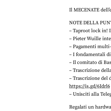
Il MECENATE dell’e
NOTE DELLA PUN
– Taproot lock in! 
– Pieter Wuille int
– Pagamenti multi
– I fondamentali d
– Il comitato di Ba
– Trascrizione del
– Trascrizione del 
https://is.gd/6Idrl6
– Unisciti alla Te
Regalati un hardwar