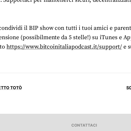
to. Supportaci per mantenerci sicuri, decentralizzat
ndividi il BIP show con tutti i tuoi amici e parent
ensione (possibilmente da 5 stelle!) su iTunes e A
ito
https://www.bitcoinitaliapodcast.it/support/
e s
ETTO TOTÒ
S0
CONTATTACI