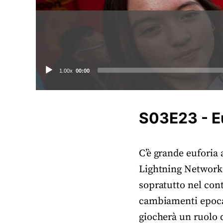
Audio
1.00x
00:00
Player
S03E23 - E
C’è grande euforia a
Lightning Network 
sopratutto nel con
cambiamenti epocali
giocherà un ruolo 