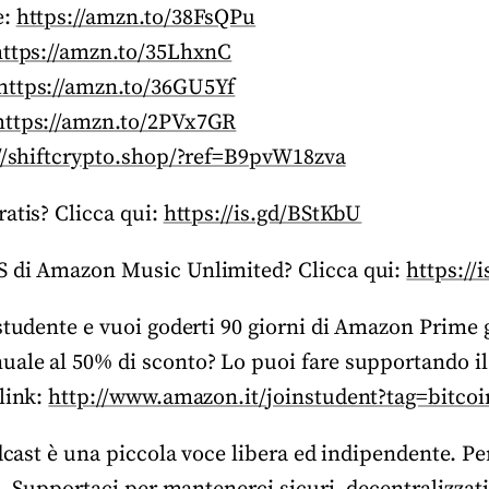
e:
https://amzn.to/38FsQPu
https://amzn.to/35LhxnC
https://amzn.to/36GU5Yf
https://amzn.to/2PVx7GR
//shiftcrypto.shop/?ref=B9pvW18zva
atis? Clicca qui:
https://is.gd/BStKbU
S di Amazon Music Unlimited? Clicca qui:
https://
studente e vuoi goderti 90 giorni di Amazon Prime g
ale al 50% di sconto? Lo puoi fare supportando i
link:
http://www.amazon.it/joinstudent?tag=bitcoin
odcast è una piccola voce libera ed indipendente. P