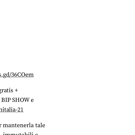
is.gd/36COem
ratis +
l BIP SHOW e
italia-21
er mantenerla tale