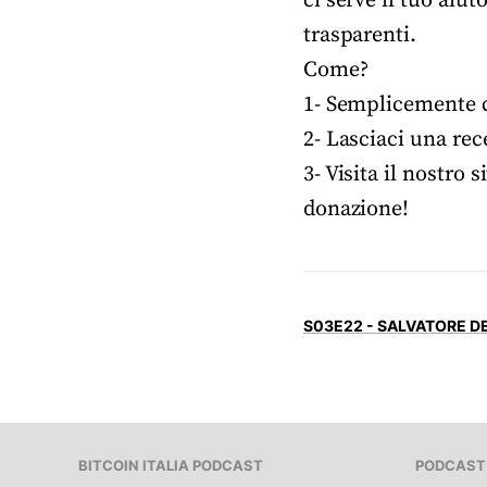
ci serve il tuo aiu
trasparenti.
Come?
1- Semplicemente co
2- Lasciaci una rec
3- Visita il nostro s
donazione!
S03E22 - SALVATORE D
BITCOIN ITALIA PODCAST
PODCAST