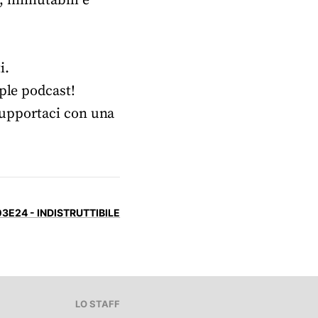
i, immutabili e
i.
pple podcast!
upportaci con una
3E24 - INDISTRUTTIBILE
LO STAFF