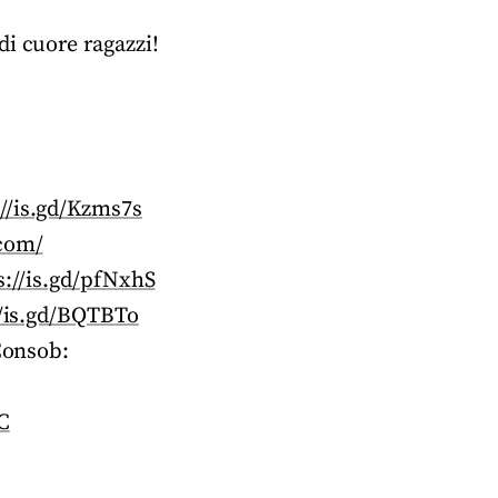
i cuore ragazzi!
://is.gd/Kzms7s
.com/
s://is.gd/pfNxhS
//is.gd/BQTBTo
 Consob:
C