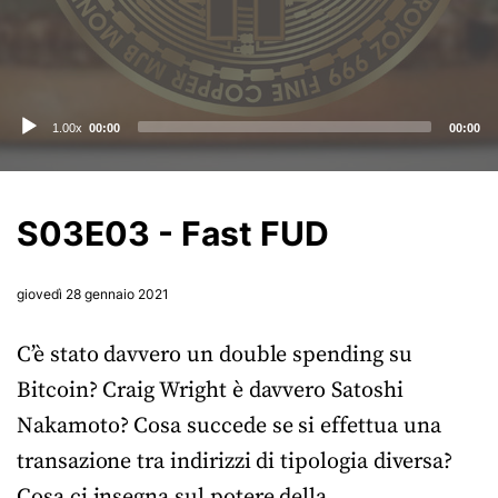
Audio
1.00x
00:00
00:00
Player
S03E03 - Fast FUD
giovedì 28 gennaio 2021
C’è stato davvero un double spending su
Bitcoin? Craig Wright è davvero Satoshi
Nakamoto? Cosa succede se si effettua una
transazione tra indirizzi di tipologia diversa?
Cosa ci insegna sul potere della