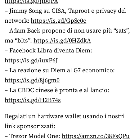
https://is.gd/jibqPA
– Jimmy Song su CISA, Taproot e privacy del
network:
https://is.gd/GpSc0c
– Adam Back propone di non usare più “sats”,
ma “bits”:
https://is.gd/0HZdkA
– Facebook Libra diventa Diem:
https://is.gd/iuxP6J
– La reazione su Diem al G7 economico:
https://is.gd/8j6gm0
– La CBDC cinese è pronta e al lancio:
https://is.gd/H2B74s
Regalati un hardware wallet usando i nostri
link sponsorizzati:
– Trezor Model One:
https://amzn.to/38FsQPu