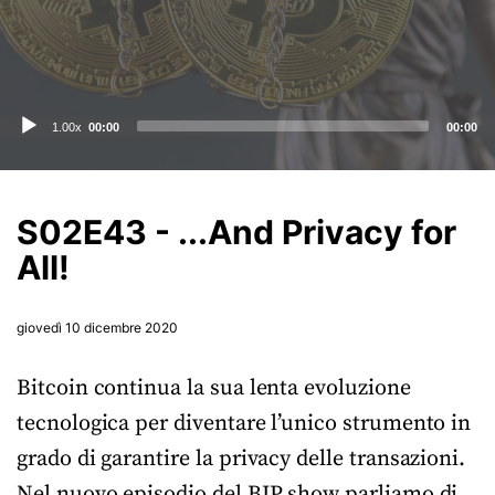
Audio
1.00x
00:00
00:00
Player
S02E43 - ...And Privacy for
All!
giovedì 10 dicembre 2020
Bitcoin continua la sua lenta evoluzione
tecnologica per diventare l’unico strumento in
grado di garantire la privacy delle transazioni.
Nel nuovo episodio del BIP show parliamo di