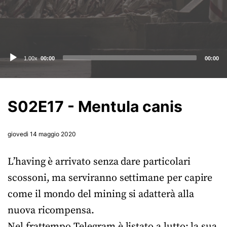
Audio
1.00x
00:00
00:00
Player
S02E17 - Mentula canis
giovedì 14 maggio 2020
L’having è arrivato senza dare particolari
scossoni, ma serviranno settimane per capire
come il mondo del mining si adatterà alla
nuova ricompensa.
Nel frattempo Telegram è listato a lutto: la sua