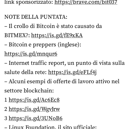
link sponsorizzato:
https://brave.com/bit037
NOTE DELLA PUNTATA:
– Il crollo di Bitcoin è stato causato da
BITMEX?:
https://is.gd/fE9xKA
– Bitcoin e preppers (inglese):
https://is.gd/mnqur6
– Internet traffic report, un punto di vista sulla
salute della rete:
https://is.gd/eFLf4j
– Alcuni esempi di offerte di lavoro attivo nel
settore blockchain:
1
https://is.gd/Ac6Ec8
2
https://is.gd/WgvJrw
3
https://is.gd/3UNoB6
– Linux Foundation, il sito ufficiale: