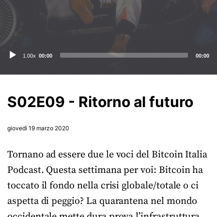
Audio
1.00x
00:00
00:00
Player
S02E09 - Ritorno al futuro
giovedì 19 marzo 2020
Tornano ad essere due le voci del Bitcoin Italia
Podcast. Questa settimana per voi: Bitcoin ha
toccato il fondo nella crisi globale/totale o ci
aspetta di peggio? La quarantena nel mondo
occidentale mette dura prova l’infrastruttura