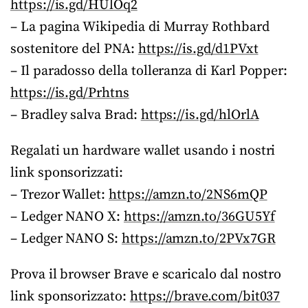
https://is.gd/HUlOq2
– La pagina Wikipedia di Murray Rothbard
sostenitore del PNA:
https://is.gd/d1PVxt
– Il paradosso della tolleranza di Karl Popper:
https://is.gd/Prhtns
– Bradley salva Brad:
https://is.gd/hlOrlA
Regalati un hardware wallet usando i nostri
link sponsorizzati:
– Trezor Wallet:
https://amzn.to/2NS6mQP
– Ledger NANO X:
https://amzn.to/36GU5Yf
– Ledger NANO S:
https://amzn.to/2PVx7GR
Prova il browser Brave e scaricalo dal nostro
link sponsorizzato:
https://brave.com/bit037