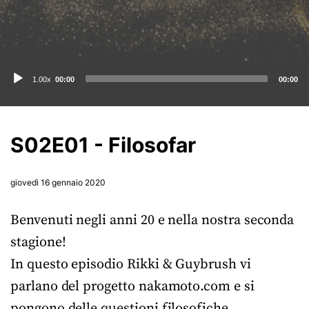
Audio
1.00x
00:00
00:00
Player
S02E01 - Filosofar
giovedì 16 gennaio 2020
Benvenuti negli anni 20 e nella nostra seconda
stagione!
In questo episodio Rikki & Guybrush vi
parlano del progetto nakamoto.com e si
pongono delle questioni filosofiche