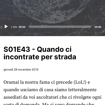
Audio
1.00x
00:00
00:00
Player
S01E43 - Quando ci
incontrate per strada
giovedì 28 novembre 2019
Oramai la nostra fama ci precede (LoL!) e
quando usciamo di casa siamo letteralmente
assediati da voi ascoltatori che ci rivolgete ogni
sorta di domanda. Ma ci sono domande che