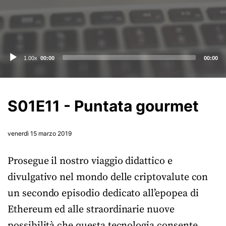
Audio
1.00x
00:00
00:00
Player
S01E11 - Puntata gourmet
venerdì 15 marzo 2019
Prosegue il nostro viaggio didattico e
divulgativo nel mondo delle criptovalute con
un secondo episodio dedicato all’epopea di
Ethereum ed alle straordinarie nuove
possibilità che questa tecnologia consente.