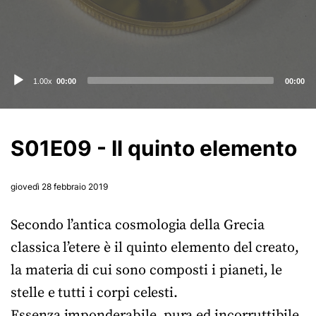
Audio
1.00x
00:00
00:00
Player
S01E09 - Il quinto elemento
giovedì 28 febbraio 2019
Secondo l’antica cosmologia della Grecia
classica l’etere è il quinto elemento del creato,
la materia di cui sono composti i pianeti, le
stelle e tutti i corpi celesti.
Essenza imponderabile, pura ed incorruttibile,