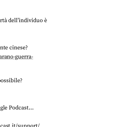
tà dell’individuo è
ante cinese?
iarano-guerra-
possibile?
oogle Podcast…
cast.it/support/