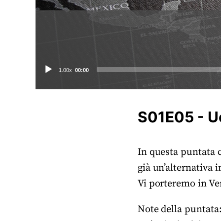
Audio
1.00x
00:00
Player
S01E05 - U
In questa puntata 
già un’alternativa i
Vi porteremo in Ven
Note della puntata