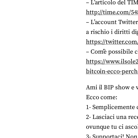
– L’articolo del TI
http://time.com/54
– L’account Twitter
a rischio i diritti 
https://twitter.co
– Com’è possibile c
https://www.ilsole
bitcoin-ecco-perc
Ami il BIP show e v
Ecco come:
1- Semplicemente co
2- Lasciaci una re
ovunque tu ci ascol
3- Supportaci! Non