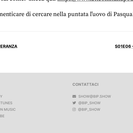
menticare di cercare nella puntata l’uovo di Pasqua
PERANZA
S01E06 
CONTATTACI
FY
SHOW@BIP.SHOW
ITUNES
@BIP_SHOW
N MUSIC
@BIP_SHOW
BE