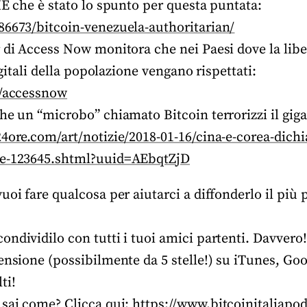
ME che è stato lo spunto per questa puntata:
86673/bitcoin-venezuela-authoritarian/
 di Access Now monitora che nei Paesi dove la liber
digitali della popolazione vengano rispettati:
m/accessnow
he un “microbo” chiamato Bitcoin terrorizzi il gig
24ore.com/art/notizie/2018-01-16/cina-e-corea-dich
he-123645.shtml?uuid=AEbqtZjD
uoi fare qualcosa per aiutarci a diffonderlo il più 
ndividilo con tutti i tuoi amici partenti. Davvero!
censione (possibilmente da 5 stelle!) su iTunes, G
ti!
 sai come? Clicca qui:
https://www.bitcoinitaliapod