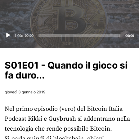
Audio
1.00x
00:00
00:00
Player
S01E01 - Quando il gioco si
fa duro...
giovedì 3 gennaio 2019
Nel primo episodio (vero) del Bitcoin Italia
Podcast Rikki e Guybrush si addentrano nella
tecnologia che rende possibile Bitcoin.
Si parla quindi di blockchain, chiavi