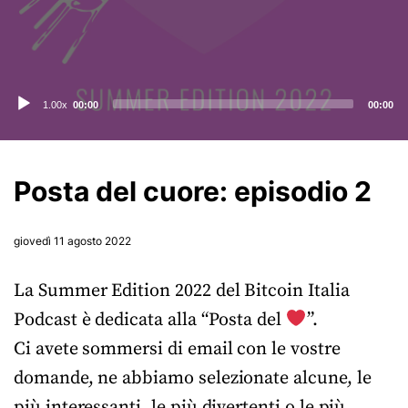
Audio
1.00x
00:00
00:00
Player
Posta del cuore: episodio 2
giovedì 11 agosto 2022
La Summer Edition 2022 del Bitcoin Italia
Podcast è dedicata alla “Posta del
”.
Ci avete sommersi di email con le vostre
domande, ne abbiamo selezionate alcune, le
più interessanti, le più divertenti o le più