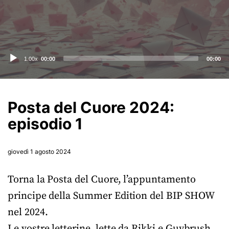
Audio
1.00x
00:00
00:00
Player
Posta del Cuore 2024:
episodio 1
giovedì 1 agosto 2024
Torna la Posta del Cuore, l’appuntamento
principe della Summer Edition del BIP SHOW
nel 2024.
Le vostre letterine, lette da Rikki e Guybrush,