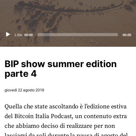
Audio
1.00x
00:00
00:00
Player
BIP show summer edition
parte 4
giovedì 22 agosto 2019
Quella che state ascoltando è l’edizione estiva
del Bitcoin Italia Podcast, un contenuto extra
che abbiamo deciso di realizzare per non
lasciarvi da soli durante la pausa di agosto del