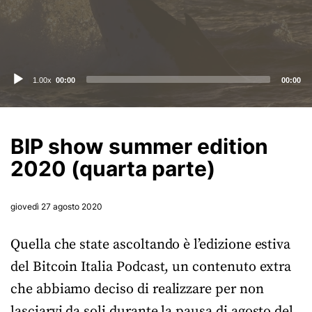
Audio
1.00x
00:00
00:00
Player
BIP show summer edition
2020 (quarta parte)
giovedì 27 agosto 2020
Quella che state ascoltando è l’edizione estiva
del Bitcoin Italia Podcast, un contenuto extra
che abbiamo deciso di realizzare per non
lasciarvi da soli durante la pausa di agosto del