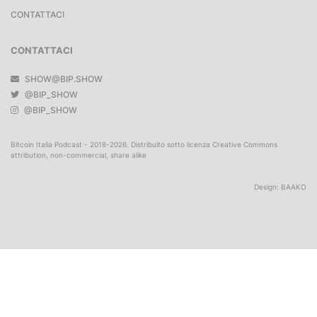
CONTATTACI
CONTATTACI
SHOW@BIP.SHOW
@BIP_SHOW
@BIP_SHOW
Bitcoin Italia Podcast - 2018-2026. Distribuito sotto licenza Creative Commons
attribution, non-commercial, share alike
Design:
BAAKO